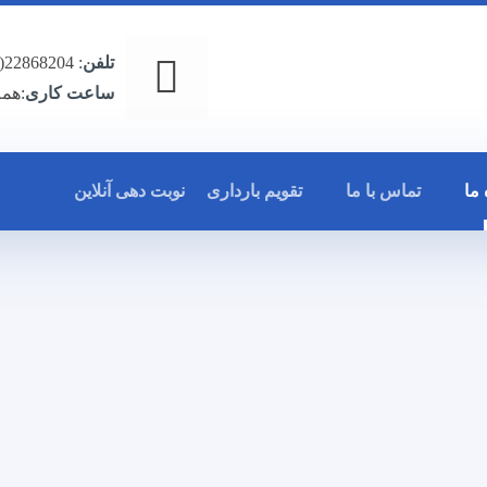
تلفن
: 22868204(021) - 22883309(021)
ساعت کاری
:همه روزه 7 
 ما
تماس با ما
تقویم بارداری
نوبت دهی آنلاین