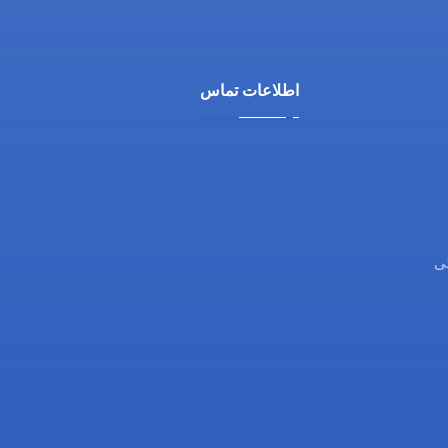
اطلاعات تماس
آدرس ما: تهران، سیدخندان، خیابان
خواجه عبدالله انصاری، چهارراه ابوذر،
پلاک 156
ی
تلفن: 22868204(021)
ایمیل: info@sonosadri.com
اینستاگرام @dr.sadri.ir